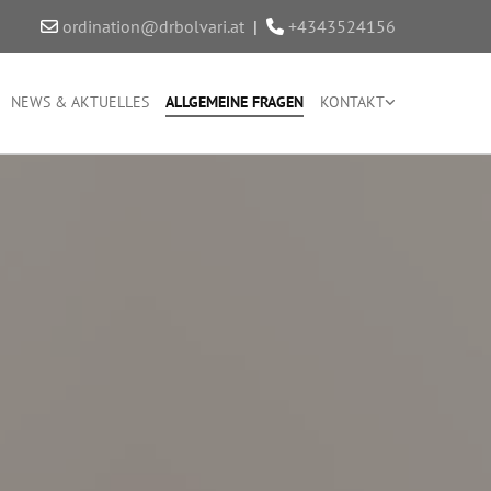
ordination@drbolvari.at
|
+4343524156


NEWS & AKTUELLES
ALLGEMEINE FRAGEN
KONTAKT