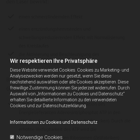
den Laser bewirkt:
einen schmerzlindernden Effekt
einen entzündungshemmenden und
schwellungsreduzierenden Effekt mit Normalisierung
des Kreislaufes
die Aktivierung und Beschleunigung des
Wir respektieren Ihre Privatsphäre
Gewebestoffwechsels
Diese Website verwendet Cookies. Cookies zu Marketing- und
Analysezwecken werden nur gesetzt, wenn Sie diese
Biostimulatorischer Effekt – Stimulation des
nachstehend auswählen oder alle Cookies akzeptieren. Diese
freiwillige Zustimmung können Sie jederzeit widerrufen. Durch
Gewebestoffwechsels
Auswahl von „Informationen zu Cookies und Datenschutz“
erhalten Sie detaillierte Information zu den verwendeten
Das Laserlicht stimuliert die Produktion des
Cookies und zur Datenschutzerklärung.
Energielieferanten Adenosintriphosphat ATP in den
Mitochondrien (den Zelleigenen Kraftwerken). Durch die
Informationen zu Cookies und Datenschutz
erhöhte Verfügbarkeit des ATP wird die
Notwendige Cookies
Eiweißherstellung in den Ribosomen (Zellfabriken)