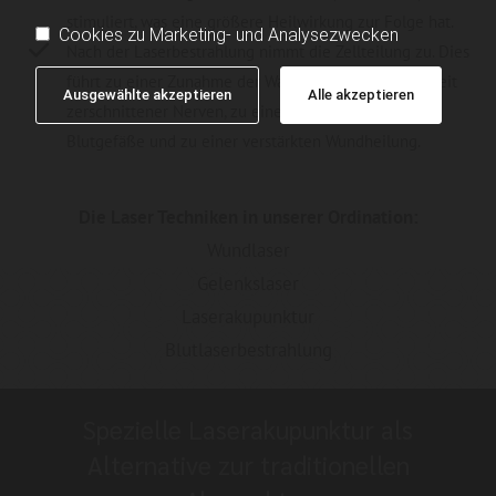
stimuliert, was eine größere Heilwirkung zur Folge hat.
Cookies zu Marketing- und Analysezwecken
Nach der Laserbestrahlung nimmt die Zellteilung zu. Dies
führt zu einer Zunahme der Wachstumsgeschwindigkeit
Ausgewählte akzeptieren
Alle akzeptieren
zerschnittener Nerven, zu einer Regeneration der
Blutgefäße und zu einer verstärkten Wundheilung.
Die Laser Techniken in unserer Ordination:
Wundlaser
Gelenkslaser
Laserakupunktur
Blutlaserbestrahlung
Spezielle Laserakupunktur als
Alternative zur traditionellen