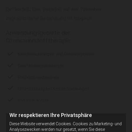
Der Vorteil: Eine gezielte, auf den Patienten
zugeschnittene Behandlung ist möglich.
Anwendungsgebiete der
Ozonsauerstofftherapie:
Knochenschmerzen und Gelenkprobleme
Durchblutungsstörungen
Erschöpfungszustände
Unterstützung bei Krebserkrankungen
und viele andere
Wir respektieren Ihre Privatsphäre
Ozonsauerstofftherapie
Diese Website verwendet Cookies. Cookies zu Marketing- und
Analysezwecken werden nur gesetzt, wenn Sie diese