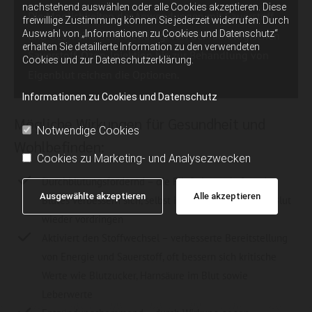
nachstehend auswählen oder alle Cookies akzeptieren. Diese
Die Möglichkeiten der Anwendungen mit Sauerstoff
freiwillige Zustimmung können Sie jederzeit widerrufen. Durch
Auswahl von „Informationen zu Cookies und Datenschutz“
und Ozon sind sehr vielfältig. Von der radiologischen
erhalten Sie detaillierte Information zu den verwendeten
Sauerstoff-Ozon-Injektion bis zur Behandlung von
Cookies und zur Datenschutzerklärung.
Eigenblut reichen die Optionen.
Informationen zu Cookies und Datenschutz
Mögliche Wirkungen für Gesundheit und
Notwendige Cookies
Wohlbefinden:
Cookies zu Marketing- und Analysezwecken
Durchblutungsfördernd – die Fließeigenschaften des
Ausgewählte akzeptieren
Alle akzeptieren
Blutes verbessern sich, selbst in kleine Gefäße kann Blut
wieder vordringen
Aktiviert den Stoffwechsel – verbesserte Bereitstellung
von Energie und Sauerstoff, oft bessern sich kritische
Werte wie Blutzucker, Harnsäure im Blut sowie
Leberwerte