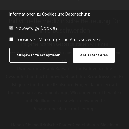
Informationen zu Cookies und Datenschutz
Individuelle medizinische Betreuung für
Notwendige Cookies
Ihre Beschwerden
Cookies zu Marketing- und Analysezwecken
Im gemeinsamen Gespräch stellen wir einen
Gesundheitsplan auf, der für Sie tatsächlich durchführbar
Ausgewählte akzeptieren
Alle akzeptieren
ist.
Dr. med. univ. Frank Bolvari ist Ihr Partner für Ihre
Gesundheit und geht individuell auf Ihre Bedürfnisse ein. Er
ist gerne für Ihre medizinischen Fragen da und erklärt
Ihnen genau Zusammenhänge, Wirkungen von Therapien
und Medikamenten sowie zu erwartende
Behandlungsdauer und -erfolge.
Haben Sie medizinische Fragen? Vereinbaren Sie einen