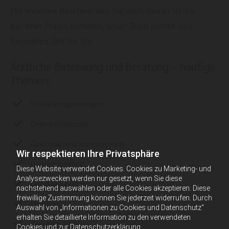
Mit welchen Beschwerden Sie auch immer in die
Kärntner Praxis kommen, unser Team nimmt sich
freundlich Zeit für Sie.
Ärztliche Betreuung und Beratung – häufige
Themen:
Muskelverspannungen
Gelenkschmerzen
Geschwächtes Immunsystem
Wir respektieren Ihre Privatsphäre
Darmgesundheit
Diese Website verwendet Cookies. Cookies zu Marketing- und
Analysezwecken werden nur gesetzt, wenn Sie diese
Gefäßgesundheit
nachstehend auswählen oder alle Cookies akzeptieren. Diese
freiwillige Zustimmung können Sie jederzeit widerrufen. Durch
Diabetes
Auswahl von „Informationen zu Cookies und Datenschutz“
erhalten Sie detaillierte Information zu den verwendeten
Rauchen
Cookies und zur Datenschutzerklärung.